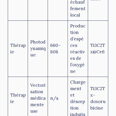
échauf
fement
local
Produc
tion
d’espè
Photod
Thérap
660–
ces
Ti3C2T
ynamiq
ie
808
réactiv
x@Ce6
ue
es de
l’oxygè
ne
Charge
Vectori
ment
Ti3C2T
sation
Thérap
et
x–
médica
n/a
ie
désorp
doxoru
mente
tion
bicine
use
induits