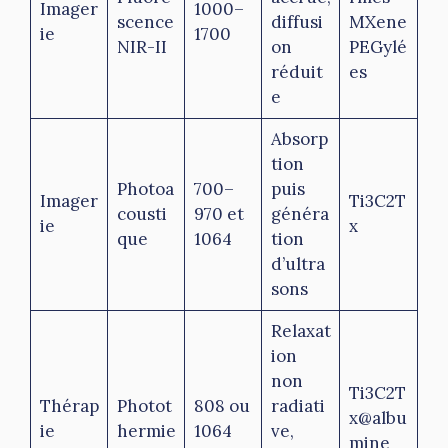
Imager
1000–
scence
diffusi
MXene
ie
1700
NIR-II
on
PEGylé
réduit
es
e
Absorp
tion
Photoa
700–
puis
Imager
Ti3C2T
cousti
970 et
généra
ie
x
que
1064
tion
d’ultra
sons
Relaxat
ion
non
Ti3C2T
Thérap
Photot
808 ou
radiati
x@albu
ie
hermie
1064
ve,
mine