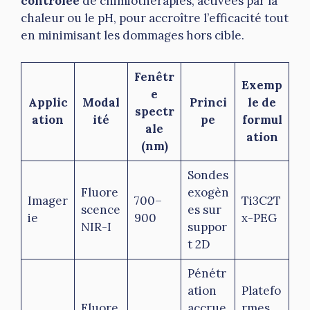
contrôlée
de chimiothérapies, activées par la
chaleur ou le pH, pour accroître l’efficacité tout
en minimisant les dommages hors cible.
Fenêtr
Exemp
e
Applic
Modal
Princi
le de
spectr
ation
ité
pe
formul
ale
ation
(nm)
Sondes
Fluore
exogèn
Imager
700–
Ti3C2T
scence
es sur
ie
900
x-PEG
NIR-I
suppor
t 2D
Pénétr
ation
Platefo
Fluore
accrue,
rmes