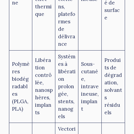
ne
é de
thermi
ns,
surfac
que
platefo
e
rmes
de
délivra
nce
Systèm
Libéra
Produi
Polymè
es à
Sous-
tion
ts de
res
libérati
cutané
contrô
dégrad
biodég
on
e,
lée,
ation,
radabl
prolon
intrave
nanosp
solvant
es
gée,
ineuse,
hères,
s
(PLGA,
stents,
implan
implan
résidu
PLA)
nanog
t
ts
els
els
Vectori