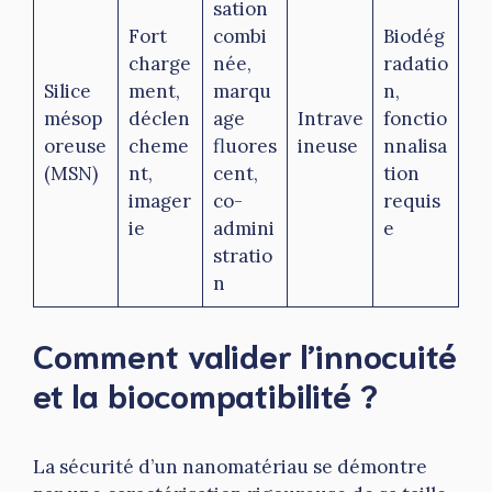
sation
Fort
combi
Biodég
charge
née,
radatio
Silice
ment,
marqu
n,
mésop
déclen
age
Intrave
fonctio
oreuse
cheme
fluores
ineuse
nnalisa
(MSN)
nt,
cent,
tion
imager
co-
requis
ie
admini
e
stratio
n
Comment valider l’innocuité
et la biocompatibilité ?
La sécurité d’un nanomatériau se démontre