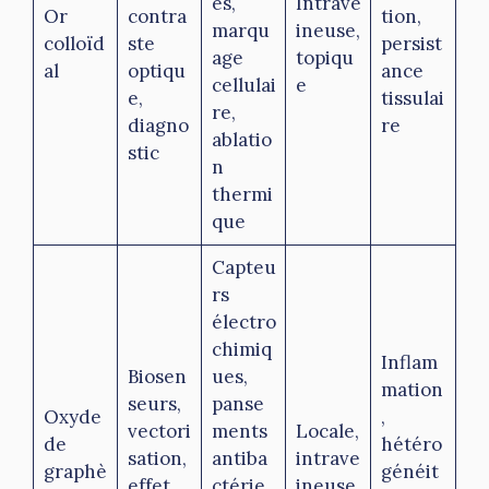
es,
Intrave
Or
contra
tion,
marqu
ineuse,
colloïd
ste
persist
age
topiqu
al
optiqu
ance
cellulai
e
e,
tissulai
re,
diagno
re
ablatio
stic
n
thermi
que
Capteu
rs
électro
chimiq
Inflam
Biosen
ues,
mation
seurs,
panse
Oxyde
,
vectori
ments
Locale,
de
hétéro
sation,
antiba
intrave
graphè
généit
effet
ctérie
ineuse