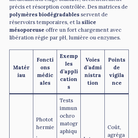
précis et résorption contrôlée. Des matrices de
polymères biodégradables
servent de
réservoirs temporaires, et la
silice
mésoporeuse
offre un fort chargement avec
libération régie par pH, lumière ou enzymes.
Exemp
Foncti
Voies
Points
les
Matér
ons
d’admi
de
d’appli
iau
médic
nistra
vigila
cation
ales
tion
nce
s
Tests
immun
ochro
Photot
matogr
hermie
Coût,
aphiqu
,
agréga