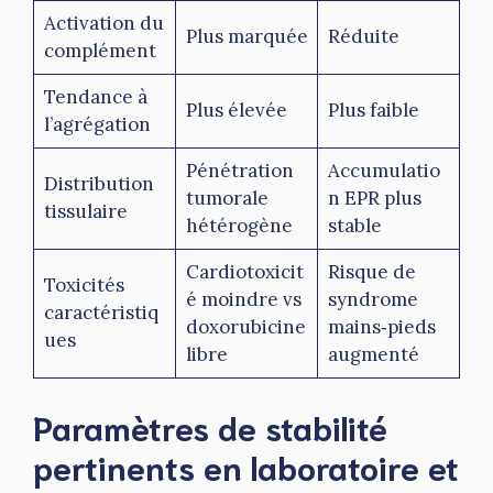
Activation du
Plus marquée
Réduite
complément
Tendance à
Plus élevée
Plus faible
l’agrégation
Pénétration
Accumulatio
Distribution
tumorale
n EPR plus
tissulaire
hétérogène
stable
Cardiotoxicit
Risque de
Toxicités
é moindre vs
syndrome
caractéristiq
doxorubicine
mains‑pieds
ues
libre
augmenté
Paramètres de stabilité
pertinents en laboratoire et