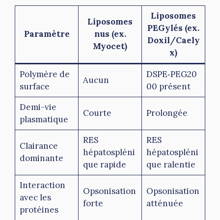
Liposomes
Liposomes
PEGylés (ex.
Paramètre
nus (ex.
Doxil/Caely
Myocet)
x)
Polymère de
DSPE‑PEG20
Aucun
surface
00 présent
Demi-vie
Courte
Prolongée
plasmatique
RES
RES
Clairance
hépatospléni
hépatospléni
dominante
que rapide
que ralentie
Interaction
Opsonisation
Opsonisation
avec les
forte
atténuée
protéines