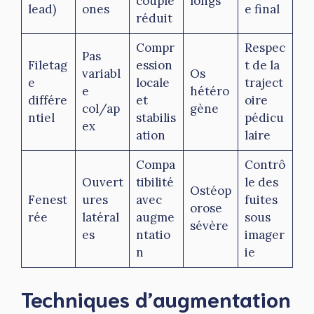
couple
longs
lead)
ones
e final
réduit
Compr
Respec
Pas
Filetag
ession
t de la
variabl
Os
e
locale
traject
e
hétéro
différe
et
oire
col/ap
gène
ntiel
stabilis
pédicu
ex
ation
laire
Compa
Contrô
Ouvert
tibilité
le des
Ostéop
Fenest
ures
avec
fuites
orose
rée
latéral
augme
sous
sévère
es
ntatio
imager
n
ie
Techniques d’augmentation