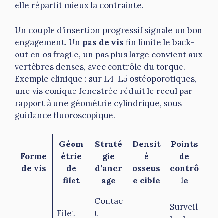
elle répartit mieux la contrainte.
Un couple d’insertion progressif signale un bon
engagement. Un
pas de vis
fin limite le back-
out en os fragile, un pas plus large convient aux
vertèbres denses, avec contrôle du torque.
Exemple clinique : sur L4-L5 ostéoporotiques,
une vis conique fenestrée réduit le recul par
rapport à une géométrie cylindrique, sous
guidance fluoroscopique.
Géom
Straté
Densit
Points
Forme
étrie
gie
é
de
de vis
de
d’ancr
osseus
contrô
filet
age
e cible
le
Contac
Surveil
Filet
t