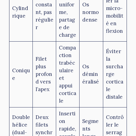
ler la
consta
unifor
Os
Cylind
micro-
nt, pas
me,
normo
rique
mobilit
régulie
partag
dense
é en
r
e de
flexion
charge
Compa
Éviter
ction
Filet
la
trabéc
plus
Os
surcha
Coniqu
ulaire
profon
démin
rge
e
et
d vers
éralisé
cortica
appui
l’apex
le
cortica
distale
le
Inserti
Double
Deux
Contrô
on
Segme
hélice
filets
ler le
rapide,
nts
(dual-
synchr
serrag