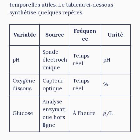
temporelles utiles. Le tableau ci‑dessous
synthétise quelques repères.
Fréquen
Variable
Source
Unité
ce
Sonde
Temps
pH
électroch
pH
réel
imique
Oxygène
Capteur
Temps
%
dissous
optique
réel
Analyse
enzymati
Glucose
À l’heure
g/L
que hors
ligne