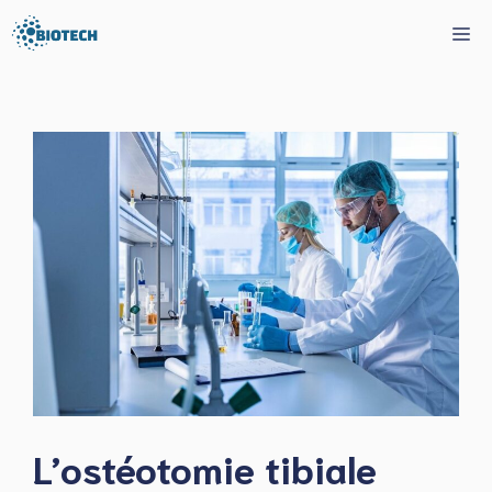
Aller
Me
au
contenu
L’ostéotomie tibiale