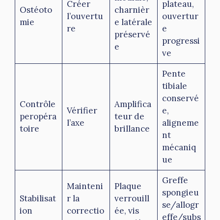
Créer
plateau,
Ostéoto
charnièr
l’ouvertu
ouvertur
mie
e latérale
re
e
préservé
progressi
e
ve
Pente
tibiale
conservé
Contrôle
Amplifica
Vérifier
e,
peropéra
teur de
l’axe
aligneme
toire
brillance
nt
mécaniq
ue
Greffe
Mainteni
Plaque
spongieu
Stabilisat
r la
verrouill
se/allogr
ion
correctio
ée, vis
effe/subs