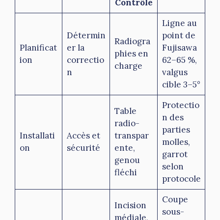
Contrôle
Ligne au
Détermin
point de
Radiogra
Planificat
er la
Fujisawa
phies en
ion
correctio
62–65 %,
charge
n
valgus
cible 3–5°
Protectio
Table
n des
radio-
parties
Installati
Accès et
transpar
molles,
on
sécurité
ente,
garrot
genou
selon
fléchi
protocole
Coupe
Incision
sous-
médiale,