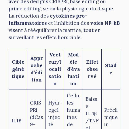
avec des designs CRISPRi, base editing ou
prime editing, selon la physiologie du disque.
La réduction des
cytokines pro-
inflammatoires
et l’inhibition des
voies NF-kB
visent à rééquilibrer la matrice, tout en
surveillant les effets hors cible.
Vect
Mod
Appr
Cible
eur/l
èle
Effet
oche
Stad
géné
ocali
d’éva
obse
d’édi
e
tique
satio
luati
rvé
tion
n
on
Cellu
Baiss
CRIS
Hydr
les
e
PRi
ogel
huma
Précli
IL‑1β
(dCas
injec
ines
nique
IL1B
/TNF
9-
té
de
in
et