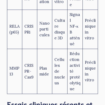
ation
vitro
e
Signa
Cultu
l
Précli
Nano
RELA
CRIS
re
NF‑κ
nique
parti
(p65)
PRi
disqu
B
in
cules
e 3D
attén
vitro
ué
Rédu
Cellu
ction
Précli
CRIS
les
activi
MMP
Plas
nique
PR-
de
té
13
mide
in
Cas9
nucle
proté
vitro
us
olytiq
ue
Essais cliniques récents et