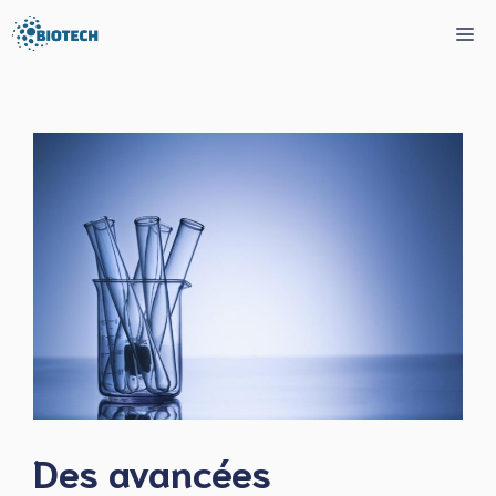
Aller
Me
au
contenu
Des avancées