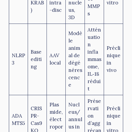
KRAB
intra
nucle
vitro
MMP
)
-disc
us,
s
3D
Attén
Modè
uatio
le
n
anim
Précli
Base
infla
NLRP
AAV
al de
nique
editi
mmas
3
local
dégé
in
ng
ome,
néres
vivo
IL‑18
cenc
rédui
e
t
Prése
Plas
Nucl
CRIS
rvati
Précli
mide,
eus/
ADA
PR-
on
nique
élect
annul
MTS5
Cas9
d’agg
in
ropor
us in
KO
récan
vitro