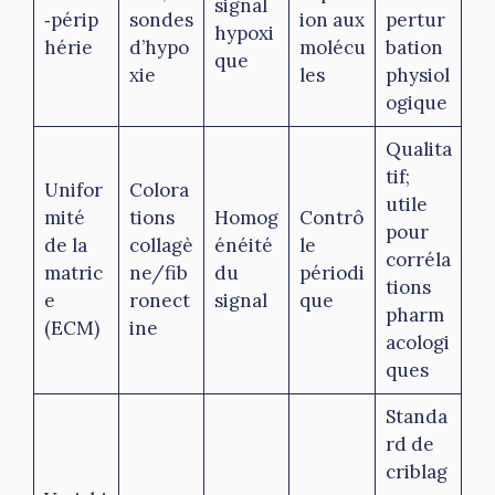
signal
‑périp
sondes
ion aux
pertur
hypoxi
hérie
d’hypo
molécu
bation
que
xie
les
physiol
ogique
Qualita
tif;
Unifor
Colora
utile
mité
tions
Homog
Contrô
pour
de la
collagè
énéité
le
corréla
matric
ne/fib
du
périodi
tions
e
ronect
signal
que
pharm
(ECM)
ine
acologi
ques
Standa
rd de
criblag