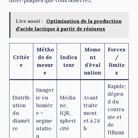
inter‑plaques que vous observez.
Lire aussi :
Optimisation de la production
d’acide lactique à partir de résineux
Métho
Mome
Forces
Critèr
de de
Indica
nt
/
e
mesur
teur
d’éval
limite
e
uation
s
Rapide;
Imager
dépen
Distrib
ie en
Média
Avant
d du
ution
lumièr
ne,
traite
contra
du
e +
IQR,
ment
ste et
diamèt
segme
spheri
et à 24
de
re
ntatio
cité
h
l’illumi
n