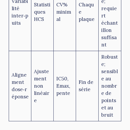
Variabi
e;
Statisti
CV%
Chaqu
lité
requie
ques
minim
e
inter‑p
rt
HCS
al
plaque
uits
échant
illon
suffisa
nt
Robust
e;
Ajuste
sensibl
Aligne
ment
IC50,
e au
ment
Fin de
non
Emax,
nombr
dose‑r
série
linéair
pente
e de
éponse
e
points
et au
bruit