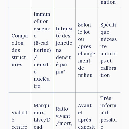
nation
Immun
ofluor
Selon
Spécifi
escenc
Intensi
le lot
que;
Compa
e
té des
ou
nécess
ction
(E‑cad
jonctio
après
ite
des
herine)
ns,
change
anticor
struct
/
densit
ment
ps et
ures
densit
é par
de
calibra
é
µm²
milieu
tion
nucléa
ire
Très
Marqu
Avant
inform
Ratio
Viabilit
eurs
et
atif;
vivant
é
Live/D
après
possibl
/mort,
centre
ead,
exposit
e