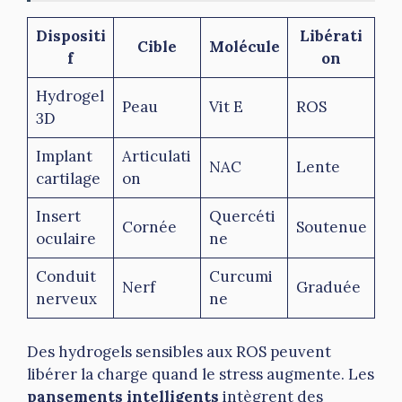
Dispositi
Libérati
Cible
Molécule
f
on
Hydrogel
Peau
Vit E
ROS
3D
Implant
Articulati
NAC
Lente
cartilage
on
Insert
Quercéti
Cornée
Soutenue
oculaire
ne
Conduit
Curcumi
Nerf
Graduée
nerveux
ne
Des hydrogels sensibles aux ROS peuvent
libérer la charge quand le stress augmente. Les
pansements intelligents
intègrent des