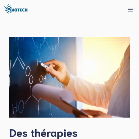
Aller
Me
au
contenu
Des thérapies