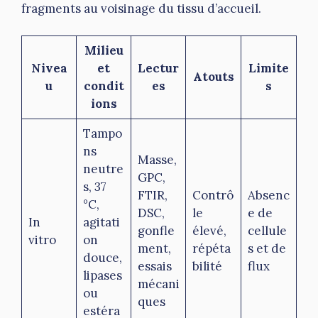
fragments au voisinage du tissu d’accueil.
Milieu
Nivea
et
Lectur
Limite
Atouts
u
condit
es
s
ions
Tampo
ns
Masse,
neutre
GPC,
s, 37
FTIR,
Contrô
Absenc
°C,
DSC,
le
e de
In
agitati
gonfle
élevé,
cellule
vitro
on
ment,
répéta
s et de
douce,
essais
bilité
flux
lipases
mécani
ou
ques
estéra