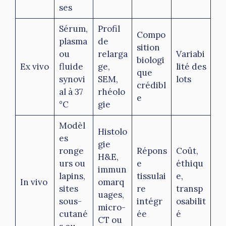
ses
Sérum,
Profil
Compo
plasma
de
sition
ou
relarga
Variabi
biologi
Ex vivo
fluide
ge,
lité des
que
synovi
SEM,
lots
crédibl
al à 37
rhéolo
e
°C
gie
Modèl
Histolo
es
gie
ronge
Répons
Coût,
H&E,
urs ou
e
éthiqu
immun
lapins,
tissulai
e,
In vivo
omarq
sites
re
transp
uages,
sous-
intégr
osabilit
micro-
cutané
ée
é
CT ou