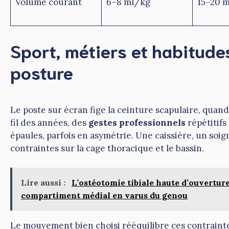
Volume courant
6–8 ml/kg
15–20 
Sport, métiers et habitudes
posture
Le poste sur écran fige la ceinture scapulaire, quan
fil des années, des
gestes professionnels
répétitifs
épaules, parfois en asymétrie. Une caissière, un soi
contraintes sur la cage thoracique et le bassin.
Lire aussi :
L’ostéotomie tibiale haute d’ouverture
compartiment médial en varus du genou
Le mouvement bien choisi rééquilibre ces contrainte