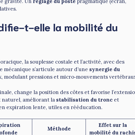
de gravité. Un
réglage du poste
pragmatique (écran,
latives.
ifie-t-elle la mobilité du
racique, la souplesse costale et l’activité, avec des
e mécanique s’articule autour d’une
synergie du
ux, modulant pressions et micro‑mouvements vertébrau
nale, change la position des côtes et favorise l’extensi
 naturel, améliorant la
stabilisation du tronc
et
en expiration lente, utiles en rééducation.
piration
Effet sur la
Méthode
ofonde
mobilité du rachi