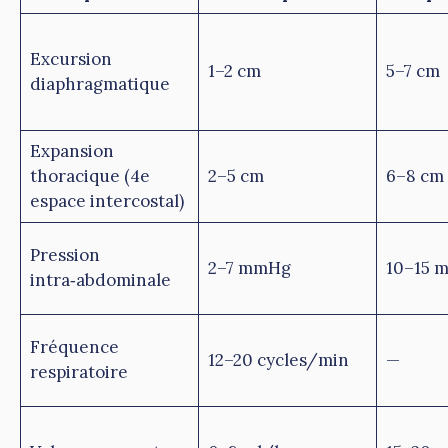
Excursion
1–2 cm
5–7 cm
diaphragmatique
Expansion
thoracique (4e
2–5 cm
6–8 cm
espace intercostal)
Pression
2–7 mmHg
10–15 
intra‑abdominale
Fréquence
12–20 cycles/min
—
respiratoire