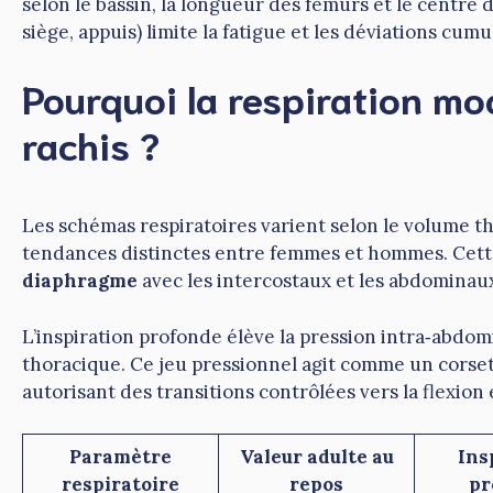
selon le bassin, la longueur des fémurs et le centre 
siège, appuis) limite la fatigue et les déviations cumu
Pourquoi la respiration mod
rachis ?
Les schémas respiratoires varient selon le volume tho
tendances distinctes entre femmes et hommes. Cett
diaphragme
avec les intercostaux et les abdomina
L’inspiration profonde élève la pression intra‑abdomi
thoracique. Ce jeu pressionnel agit comme un corset
autorisant des transitions contrôlées vers la flexion 
Paramètre
Valeur adulte au
Ins
respiratoire
repos
pr