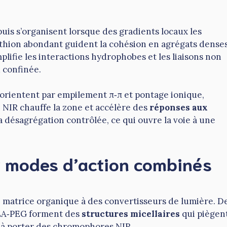
uis s’organisent lorsque des gradients locaux les
athion abondant guident la cohésion en agrégats denses
plifie les interactions hydrophobes et les liaisons non
u confinée.
éorientent par empilement π‑π et pontage ionique,
 NIR chauffe la zone et accélère des
réponses aux
la désagrégation contrôlée, ce qui ouvre la voie à une
et modes d’action combinés
matrice organique à des convertisseurs de lumière. D
A‑PEG forment des
structures micellaires
qui piègen
s à porter des chromophores NIR.