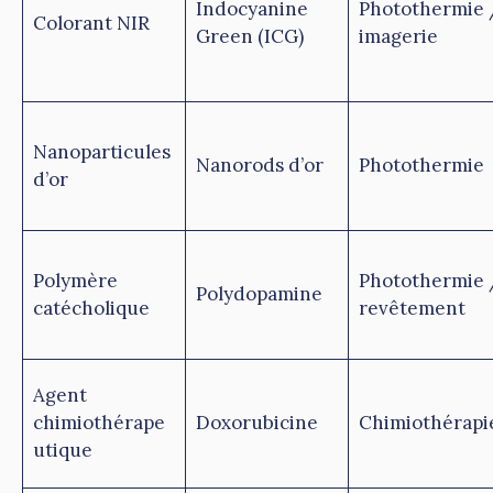
Indocyanine
Photothermie 
Colorant NIR
Green (ICG)
imagerie
Nanoparticules
Nanorods d’or
Photothermie
d’or
Polymère
Photothermie 
Polydopamine
catécholique
revêtement
Agent
chimiothérape
Doxorubicine
Chimiothérapi
utique