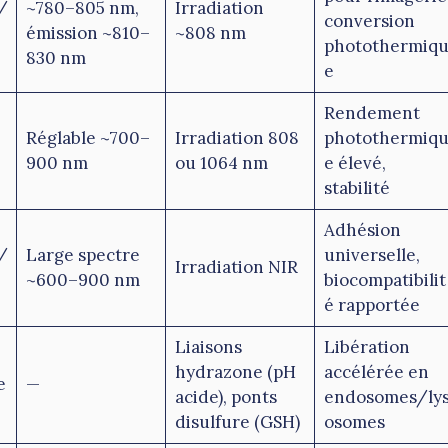
/
~780–805 nm,
Irradiation
conversion
émission ~810–
~808 nm
photothermiq
830 nm
e
Rendement
Réglable ~700–
Irradiation 808
photothermiq
900 nm
ou 1064 nm
e élevé,
stabilité
Adhésion
/
Large spectre
universelle,
Irradiation NIR
~600–900 nm
biocompatibilit
é rapportée
Liaisons
Libération
hydrazone (pH
accélérée en
e
—
acide), ponts
endosomes/ly
disulfure (GSH)
osomes