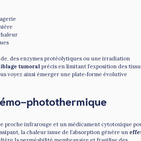
magerie
mière
chaleur
ques
de, des enzymes protéolytiques ou une irradiation
ciblage tumoral
précis en limitant l’exposition des tissu
 Vous voyez ainsi émerger une plate‑forme évolutive
chémo-photothermique
re proche infrarouge et un médicament cytotoxique po
sipant, la chaleur issue de l’absorption génère un
effe
ltère la perméabilité membranaire et fragilise des