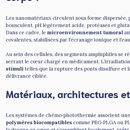
Les nanomatériaux circulent sous forme dispersée, p
bousculent. pH légèrement acide, protéases et glut
Dans ce cadre, le
microenvironnement tumoral
am
covalentes, stabilisées par l’écranage ionique et l’ea
Au sein des cellules, des segments amphiphiles se r
serrant le cœur chargé en médicament. L’irradiation
stimuli
telles que la rupture des ponts disulfure et 
délivrance ciblée.
Matériaux, architectures 
Les systèmes de chémo‑photothermie associent une 
polymères biocompatibles
comme PEG‑PLGA ou PL
la drogue au cœur et s’assemblent localement, prêt