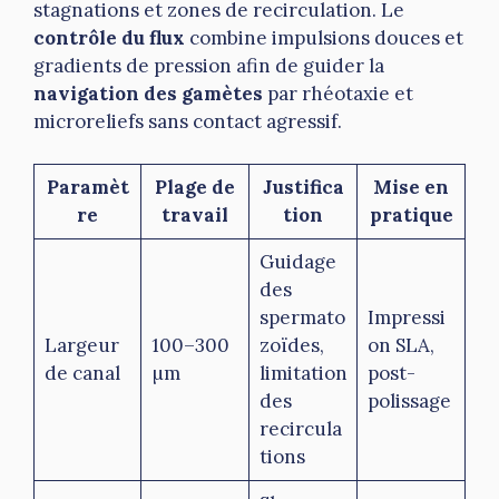
stagnations et zones de recirculation. Le
contrôle du flux
combine impulsions douces et
gradients de pression afin de guider la
navigation des gamètes
par rhéotaxie et
microreliefs sans contact agressif.
Paramèt
Plage de
Justifica
Mise en
re
travail
tion
pratique
Guidage
des
spermato
Impressi
Largeur
100–300
zoïdes,
on SLA,
de canal
µm
limitation
post-
des
polissage
recircula
tions