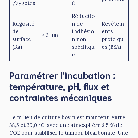
/zygotes
é
Réductio
Rugosité
n de
Revêtem
de
l’adhésio
ents
≤ 2 µm
surface
n non
protéiqu
(Ra)
spécifiqu
es (BSA)
e
Paramétrer l’incubation :
température, pH, flux et
contraintes mécaniques
Le milieu de culture bovin est maintenu entre
38,5 et 39,0 °C, avec une atmosphère à 5 % de
CO2 pour stabiliser le tampon bicarbonate. Une