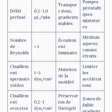
Pompes
Transpor
péristalti
Débit
0,2–1,0
t doux,
ques
perfusé
µL/min
gradients
miniatur
stables
es
Médium
Nombre
Écoulem
aqueux,
de
< 1
ent
canaux
Reynolds
laminaire
étroits
Cisaillem
Limiter
Maintien
ent
1–5
les
de la
spermato
dyn/cm²
accélérat
motilité
zoïdes
ions
Cisaillem
Préservat
Zones de
ent
0,2–1
ion de
faible
ovocytes
dyn/cm²
l’intégrit
gradient