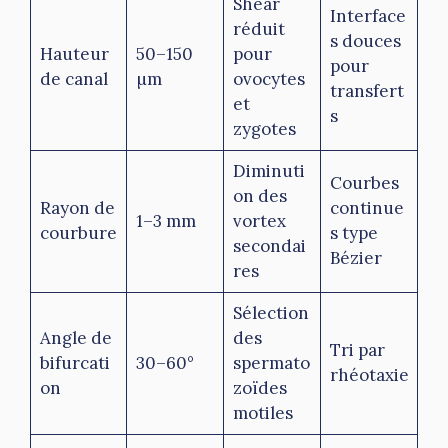
Shear
Interface
réduit
s douces
Hauteur
50–150
pour
pour
de canal
µm
ovocytes
transfert
et
s
zygotes
Diminuti
Courbes
on des
Rayon de
continue
1–3 mm
vortex
courbure
s type
secondai
Bézier
res
Sélection
Angle de
des
Tri par
bifurcati
30–60°
spermato
rhéotaxie
on
zoïdes
motiles