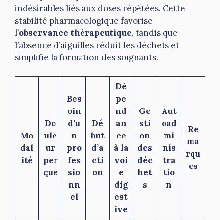
indésirables liés aux doses répétées. Cette
stabilité pharmacologique favorise
l’
observance thérapeutique
, tandis que
l’absence d’aiguilles réduit les déchets et
simplifie la formation des soignants.
Dé
Bes
pe
oin
nd
Ge
Aut
Do
d’u
Dé
an
sti
oad
Re
Mo
ule
n
but
ce
on
mi
ma
dal
ur
pro
d’a
à la
des
nis
rqu
ité
per
fes
cti
voi
déc
tra
es
çue
sio
on
e
het
tio
nn
dig
s
n
el
est
ive