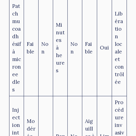
Pat
ch
Lib
mu
éra
Mi
coa
tio
nut
dh
n
es
ésif
Fai
No
No
Fai
loc
à
Oui
à
ble
n
n
ble
ale
he
mic
et
ure
ron
con
s
ee
trôl
dle
ée
s
Pro
Inj
céd
ect
ure
Mo
Aig
ion
inv
dér
uill
int
asiv