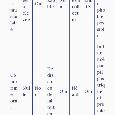
ée
Rap
No
es à
Lim
ra
Oui
e,
à
ide
n
coll
ité
mu
pho
éle
ect
scu
bie
vée
er
lair
pos
e
sibl
e
Infl
ue
ncé
par
De
pH
Co
diz
gas
mp
ain
triq
rim
Nul
No
es
Né
Oui
Oui
ue
é
le
n
de
ant
et
ora
mi
pre
l
nut
mie
es