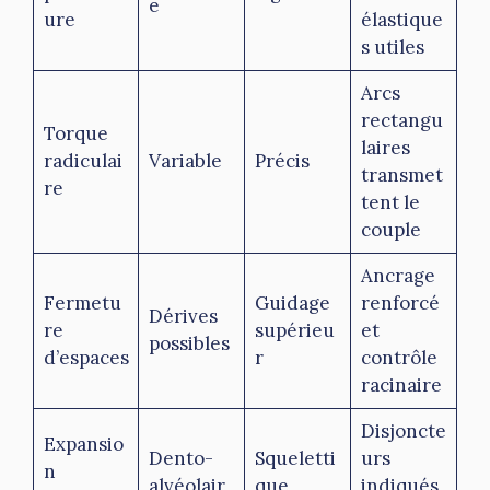
e
ure
élastique
s utiles
Arcs
rectangu
Torque
laires
radiculai
Variable
Précis
transmet
re
tent le
couple
Ancrage
Fermetu
Guidage
renforcé
Dérives
re
supérieu
et
possibles
d’espaces
r
contrôle
racinaire
Disjoncte
Expansio
Dento-
Squeletti
urs
n
alvéolair
que
indiqués