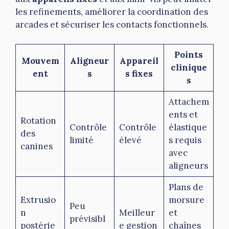
les refinements, améliorer la coordination des
arcades et sécuriser les contacts fonctionnels.
Points
Mouvem
Aligneur
Appareil
clinique
ent
s
s fixes
s
Attachem
ents et
Rotation
Contrôle
Contrôle
élastique
des
limité
élevé
s requis
canines
avec
aligneurs
Plans de
Extrusio
morsure
Peu
n
Meilleur
et
prévisibl
postérie
e gestion
chaînes